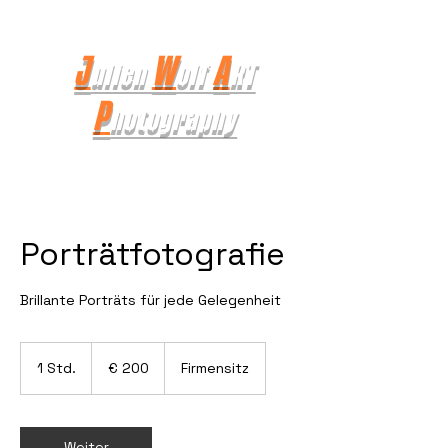
J
W
A
ulien
olf
RT
P
hotography
Porträtfotografie
Brillante Porträts für jede Gelegenheit
200
Euro
1 Std.
1
€ 200
Firmensitz
S
t
d
Weiter