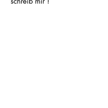
schreib mir !
Vorname
*
Nachname
Email
*
Hinterlasse eine Nachricht
Abschicken