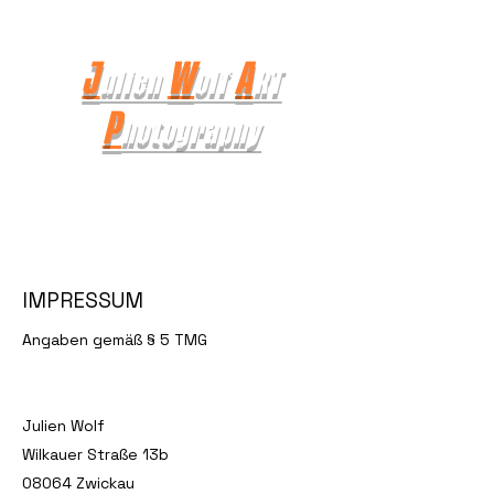
J
W
A
ulien
olf
RT
P
hotography
IMPRESSUM
Angaben gemäß § 5 TMG
Julien Wolf
Wilkauer Straße 13b
08064 Zwickau