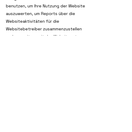
benutzen, um Ihre Nutzung der Website
auszuwerten, um Reports über die
Websiteaktivitäten für die
Websitebetreiber zusammenzustellen
und um weitere mit der Websitenutzung
und der Internetnutzung verbundene
Dienstleistungen zu erbringen. Auch wird
Google diese Informationen
gegebenenfalls an Dritte übertragen,
sofern dies gesetzlich vorgeschrieben
oder soweit Dritte diese Daten im
Auftrag von Google verarbeiten. Google
wird in keinem Fall Ihre IP-Adresse mit
anderen Daten der Google in Verbindung
bringen. Sie können die Installation der
Cookies durch eine entsprechende
Einstellung Ihrer Browser Software