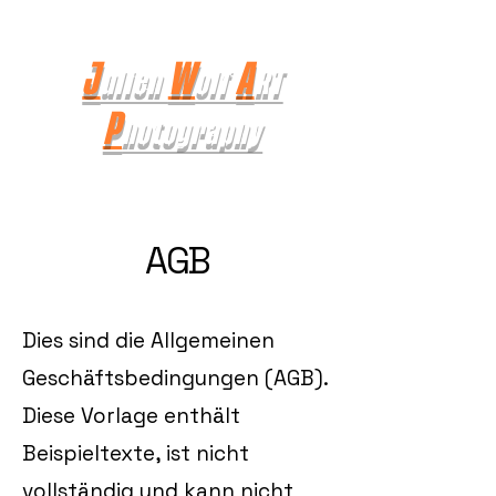
J
W
A
ulien
olf
RT
P
hotography
AGB
Dies sind die Allgemeinen
Geschäftsbedingungen (AGB).
Diese Vorlage enthält
Beispieltexte, ist nicht
vollständig und kann nicht