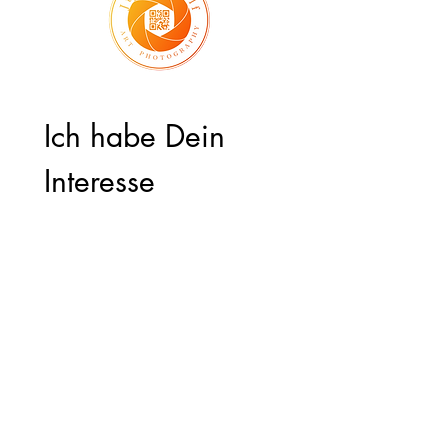
Ich habe Dein 
Interesse 
geweckt, dann 
schreib mir !
Vorname
*
Nachname
Email
*