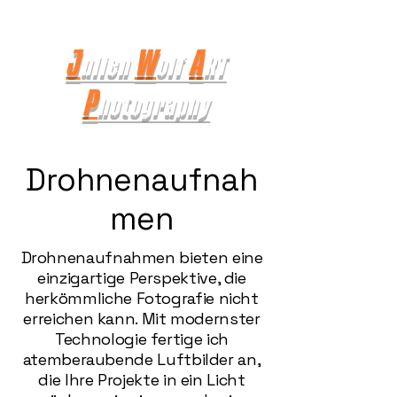
J
W
A
ulien
olf
RT
P
hotography
Drohnenaufnah
men
Drohnenaufnahmen bieten eine
einzigartige Perspektive, die
herkömmliche Fotografie nicht
erreichen kann. Mit modernster
Technologie fertige ich
atemberaubende Luftbilder an,
die Ihre Projekte in ein Licht