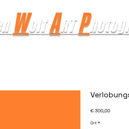
W
A
P
en
olf
RT
hotog
Verlobung
Preis
€ 300,00
Ort
*