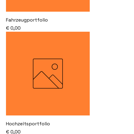
Fahrzeugportfolio
Preis
€ 0,00
Hochzeitsportfolio
Preis
€ 0,00