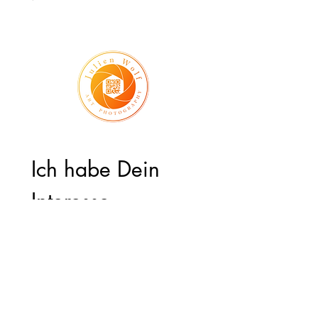
Ich habe Dein 
Interesse 
geweckt, dann 
schreib mir !
Vorname
*