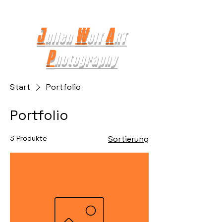
J
W
A
ulien
olf
RT
P
hotography
Start
Portfolio
Portfolio
3 Produkte
Sortierung